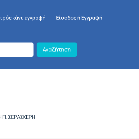
γηση
SignUp Menu
ατρός κάνε εγγραφή
Είσοδος ή Εγγραφή
Αναζήτηση
Η Π. ΣΕΡΑΣΚΕΡΗ