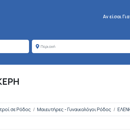
Κεντρική πλοή
Aν είσαι Γι
ΚΕΡΗ
ατροί σε Ρόδος
Μαιευτήρες - Γυναικολόγοι Ρόδος
ΕΛΕΝ