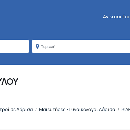
Κεντρική πλοή
Aν είσαι Γι
ΥΛΟΥ
ατροί σε Λάρισα
Μαιευτήρες - Γυναικολόγοι Λάρισα
ΒΙΛ