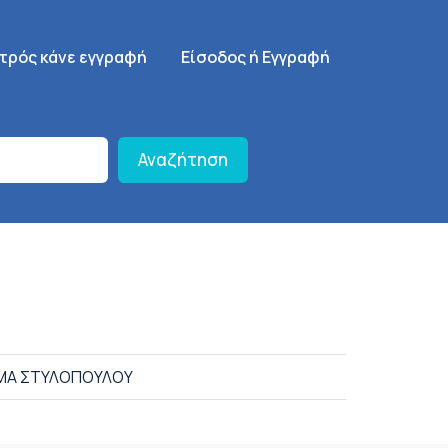
γηση
SignUp Menu
ατρός κάνε εγγραφή
Είσοδος ή Εγγραφή
Αναζήτηση
ΜΑ ΣΤΥΛΟΠΟΥΛΟΥ