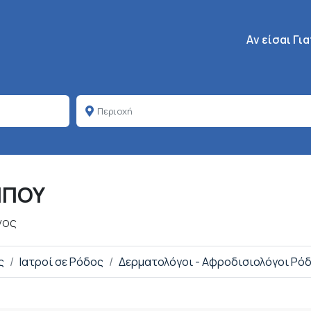
Κεντρική πλοή
Aν είσαι Γι
ΜΠΟΥ
γος
ς
Ιατροί σε Ρόδος
Δερματολόγοι - Αφροδισιολόγοι Ρό