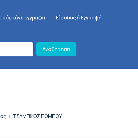
γηση
SignUp Menu
ατρός κάνε εγγραφή
Είσοδος ή Εγγραφή
Αναζήτηση
δος
ΤΣΑΜΠΙΚΟΣ ΠΟΜΠΟΥ