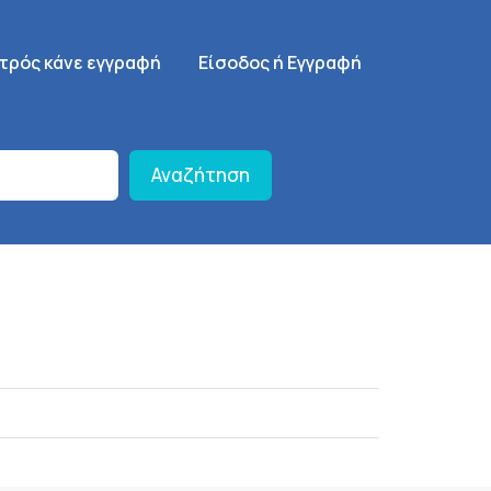
γηση
SignUp Menu
ατρός κάνε εγγραφή
Είσοδος ή Εγγραφή
Αναζήτηση