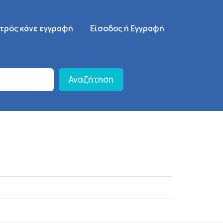
γηση
SignUp Menu
ατρός κάνε εγγραφή
Είσοδος ή Εγγραφή
Αναζήτηση