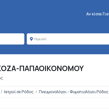
Κεντρική πλοή
Aν είσαι Γι
 ΚΟΖΑ-ΠΑΠΑΟΙΚΟΝΟΜΟΥ
ος
Ιατροί σε Ρόδος
Πνευμονολόγοι - Φυματιολόγοι Ρόδος