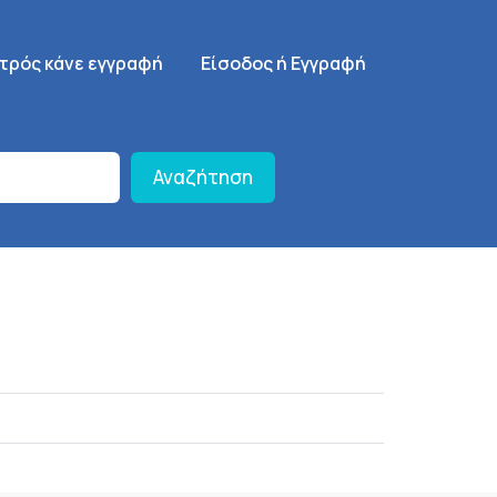
γηση
SignUp Menu
ατρός κάνε εγγραφή
Είσοδος ή Εγγραφή
Αναζήτηση