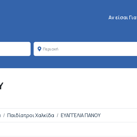
Κεντρική πλοή
Aν είσαι Γι
Υ
α
Παιδίατροι Χαλκίδα
ΕΥΑΓΓΕΛΙΑ ΠΑΝΟΥ