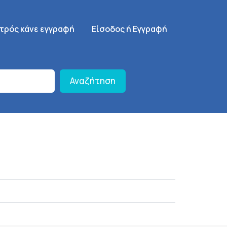
γηση
SignUp Menu
ατρός κάνε εγγραφή
Είσοδος ή Εγγραφή
Αναζήτηση