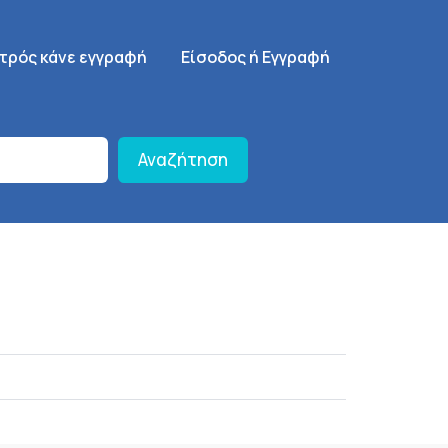
γηση
SignUp Menu
ατρός κάνε εγγραφή
Είσοδος ή Εγγραφή
Αναζήτηση