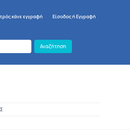
γηση
SignUp Menu
ατρός κάνε εγγραφή
Είσοδος ή Εγγραφή
Αναζήτηση
ΟΣ