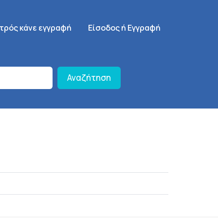
γηση
SignUp Menu
ατρός κάνε εγγραφή
Είσοδος ή Εγγραφή
Αναζήτηση