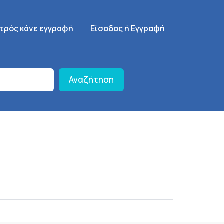
γηση
SignUp Menu
ατρός κάνε εγγραφή
Είσοδος ή Εγγραφή
Αναζήτηση