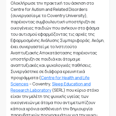
Ολοκλήρωσε την πρακτική του άσκηση στο
Centre
for
Autism
and
Related
Disorders
(συνεργασία με το Coventry University)
,
παρέχοντας συμβουλευτική υποστήριξη σε
οικογένειες παιδιών που ανήκουν στο φάσμα
του αυτισμού εφαρμόζοντας τις αρχές της
Εφαρμοσμένης Ανάλυσης Συμπεριφοράς. Ακόμη,
έχει συνεργαστεί με το Ινστιτούτο
Αναπτυξιακής Αποκατάστασης παρέχοντας
υποστήριξη σε παιδιά και άτομα με
αναπτυξιακές και ψυχολογικές παθήσεις.
Συνεργάστηκε σε διάφορα ερευνητικά
προγράμματα (
Centre
for
Health
and
Life
Sciences
–
Coventry
,
Sleep
Education
and
Research
Laboratory
(
SERL
) που κύριο στόχο
είχαν την μελέτη της ψυχικής υγείας των
οικογενειών με άτομα που αντιμετωπίζουν
κάποια χρόνια ασθένεια ή την δημιουργία
παρεμβατικών προγραμμάτων για την ψυχο-