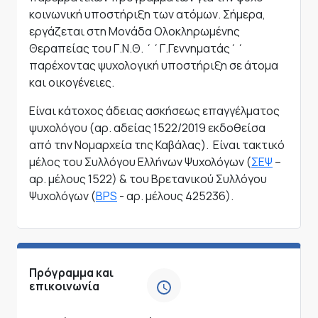
κοινωνική υποστήριξη των ατόμων. Σήμερα,
εργάζεται στη Μονάδα Ολοκληρωμένης
Θεραπείας του Γ.Ν.Θ. ΄΄Γ.Γεννηματάς΄΄
παρέχοντας ψυχολογική υποστήριξη σε άτομα
και οικογένειες.
Είναι κάτοχος άδειας ασκήσεως επαγγέλματος
ψυχολόγου (αρ. αδείας 1522/2019 εκδοθείσα
από την Νομαρχεία της Καβάλας). Είναι τακτικό
μέλος του Συλλόγου Ελλήνων Ψυχολόγων (
ΣΕΨ
–
αρ. μέλους 1522) & του Βρετανικού Συλλόγου
Ψυχολόγων (
BPS
- αρ. μέλους 425236).
Πρόγραμμα και
επικοινωνία