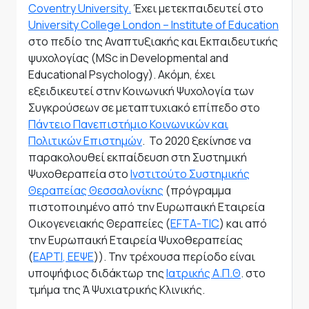
Coventry
University
.
Έχει μετεκπαιδευτεί στο
University
College
London
–
Institute
of
Education
στο πεδίο της Αναπτυξιακής και Εκπαιδευτικής
ψυχολογίας (
MSc
in
Developmental
and
Educational
Psychology
). Ακόμη, έχει
εξειδικευτεί στην Κοινωνική Ψυχολογία των
Συγκρούσεων σε μεταπτυχιακό επίπεδο στο
Πάντειο Πανεπιστήμιο Κοινωνικών και
Πολιτικών Επιστημών
. Το 2020 ξεκίνησε να
παρακολουθεί εκπαίδευση στη Συστημική
Ψυχοθεραπεία στο
Ινστιτούτο Συστημικής
Θεραπείας Θεσσαλονίκης
(πρόγραμμα
πιστοποιημένο από την Ευρωπαική Εταιρεία
Οικογενειακής Θεραπείες (
EFTA
-
TIC
) και από
την Ευρωπαική Εταιρεία Ψυχοθεραπείας
(
EAPTI
, ΕΕΨΕ
)). Την τρέχουσα περίοδο είναι
υποψήφιος διδάκτωρ της
Ιατρικής Α.Π.Θ
. στο
τμήμα της Ά Ψυχιατρικής Κλινικής.