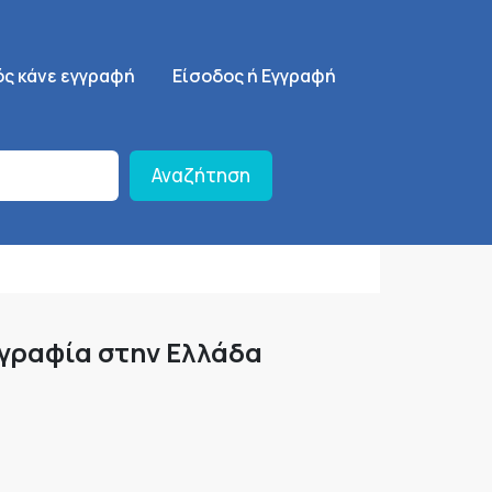
ση
SignUp Menu
ός κάνε εγγραφή
Είσοδος ή Εγγραφή
Αναζήτηση
ογραφία στην Ελλάδα