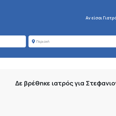
Κεντρική πλοήγη
Aν είσαι Γιατρ
Δε βρέθηκε ιατρός για Στεφανι