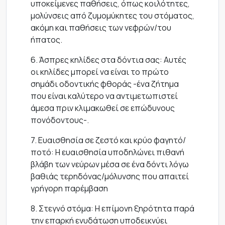
υποκείμενες παθήσεις, όπως κοιλότητες,
μολύνσεις από ζυμομύκητες του στόματος,
ακόμη και παθήσεις των νεφρών/του
ήπατος.
6. Άσπρες κηλίδες στα δόντια σας: Αυτές
οι κηλίδες μπορεί να είναι το πρώτο
σημάδι οδοντικής φθοράς -ένα ζήτημα
που είναι καλύτερο να αντιμετωπιστεί
άμεσα πριν κλιμακωθεί σε επώδυνους
πονόδοντους-.
7. Ευαισθησία σε ζεστό και κρύο φαγητό/
ποτό: Η ευαισθησία υποδηλώνει πιθανή
βλάβη των νεύρων μέσα σε ένα δόντι λόγω
βαθιάς τερηδόνας/μόλυνσης που απαιτεί
γρήγορη παρέμβαση
8. Στεγνό στόμα: Η επίμονη ξηρότητα παρά
την επαρκή ενυδάτωση υποδεικνύει