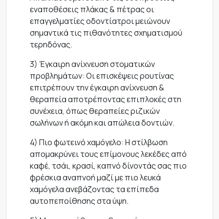
εναποθέσεις πλάκας & πέτρας οι
επαγγελματίες οδοντίατροι μειώνουν
σημαντικά τις πιθανότητες σχηματισμού
τερηδόνας.
3) Έγκαιρη ανίχνευση στοματικών
προβλημάτων: Οι επισκέψεις ρουτίνας
επιτρέπουν την έγκαιρη ανίχνευση &
θεραπεία αποτρέποντας επιπλοκές στη
συνέχεια, όπως θεραπείες ριζικών
σωλήνων ή ακόμη και απώλεια δοντιών.
4) Πιο φωτεινό χαμόγελο: Η στίλβωση
απομακρύνει τους επίμονους λεκέδες από
καφέ, τσάι, κρασί, καπνό δίνοντάς σας πιο
φρέσκια αναπνοή μαζί με πιο λευκά
χαμόγελα ανεβάζοντας τα επίπεδα
αυτοπεποίθησης στα ύψη.