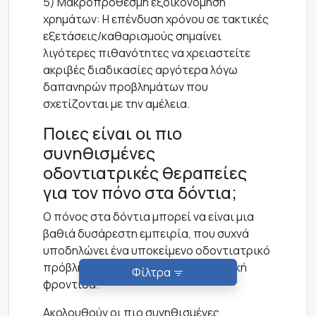
5) Μακροπρόθεσμη εξοικονόμηση
χρημάτων: Η επένδυση χρόνου σε τακτικές
εξετάσεις/καθαρισμούς σημαίνει
λιγότερες πιθανότητες να χρειαστείτε
ακριβές διαδικασίες αργότερα λόγω
δαπανηρών προβλημάτων που
σχετίζονται με την αμέλεια.
Ποιες είναι οι πιο
συνηθισμένες
οδοντιατρικές θεραπείες
για τον πόνο στα δόντια;
Ο πόνος στα δόντια μπορεί να είναι μια
βαθιά δυσάρεστη εμπειρία, που συχνά
υποδηλώνει ένα υποκείμενο οδοντιατρικό
πρόβλημα που απαιτεί επαγγελματική
Φίλτρα
φροντίδα.
Ακολουθούν οι πιο συνηθισμένες