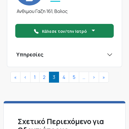
Ανθιμου Γαζη 161, Βολος
Κάλεσε τον/την Ιατρό
Υπηρεσίες
Σελιδοποίηση
First page
Προηγούμενη σελίδα
Next page
Last page
«
<
1
2
3
4
5
…
>
»
Σχετικό Περιεχόμενο για