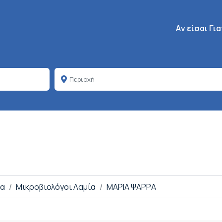
Κεντρική πλοή
Aν είσαι Γι
ία
Μικροβιολόγοι Λαμία
ΜΑΡΙΑ ΨΑΡΡΑ