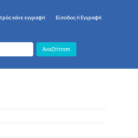
γηση
SignUp Menu
ατρός κάνε εγγραφή
Είσοδος ή Εγγραφή
Αναζήτηση