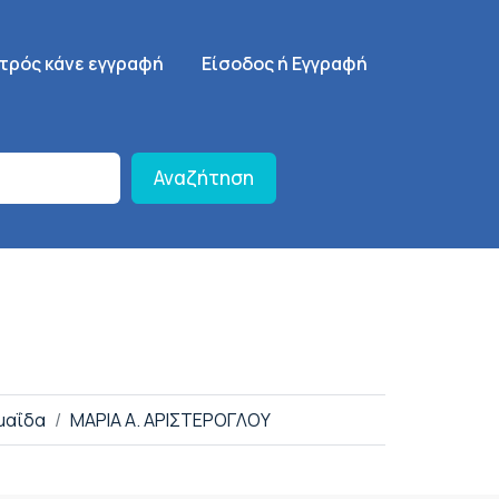
γηση
SignUp Menu
ατρός κάνε εγγραφή
Είσοδος ή Εγγραφή
Αναζήτηση
μαΐδα
ΜΑΡΙΑ Α. ΑΡΙΣΤΕΡΟΓΛΟΥ