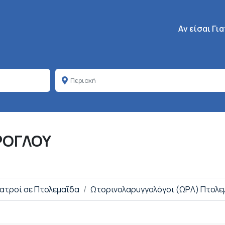
Κεντρική πλοή
Aν είσαι Γι
ΕΡΟΓΛΟΥ
Ιατροί σε Πτολεμαΐδα
Ωτορινολαρυγγολόγοι (ΩΡΛ) Πτολε