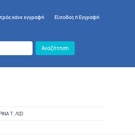
γηση
SignUp Menu
ατρός κάνε εγγραφή
Είσοδος ή Εγγραφή
Αναζήτηση
ΙΝΑ Τ. ΛΙΣΙ