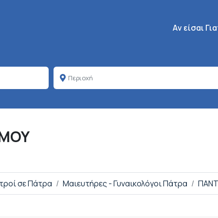
Κεντρική πλοή
Aν είσαι Γι
ΗΜΟΥ
ατροί σε Πάτρα
Μαιευτήρες - Γυναικολόγοι Πάτρα
ΠΑΝΤ