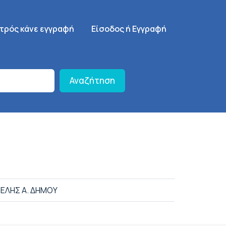
γηση
SignUp Menu
ατρός κάνε εγγραφή
Είσοδος ή Εγγραφή
Αναζήτηση
ΕΛΗΣ Α. ΔΗΜΟΥ