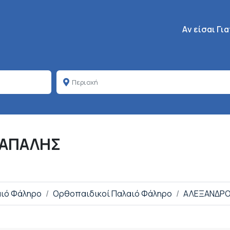
Κεντρική πλοή
Aν είσαι Γι
ΡΑΠΑΛΗΣ
αιό Φάληρο
Ορθοπαιδικοί Παλαιό Φάληρο
ΑΛΕΞΑΝΔΡΟ