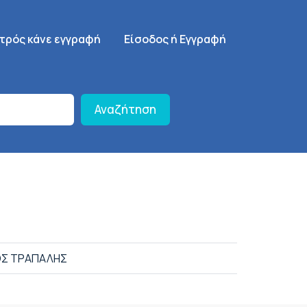
γηση
SignUp Menu
ατρός κάνε εγγραφή
Είσοδος ή Εγγραφή
Αναζήτηση
Σ ΤΡΑΠΑΛΗΣ