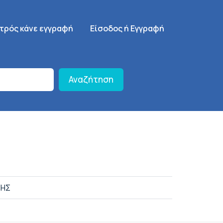
γηση
SignUp Menu
ατρός κάνε εγγραφή
Είσοδος ή Εγγραφή
Αναζήτηση
ΝΗΣ