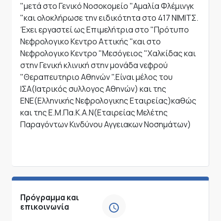
"μετά στο Γενικό Νοσοκομείο "Αμαλία Φλέμινγκ
"και ολοκλήρωσε την ειδικότητα στο 417 ΝΙΜΙΤΣ.
Έχει εργαστεί ως Επιμελήτρια στο "Πρότυπο
Νεφρολογικο Κεντρο Αττικής "και στο
Νεφρολογικο Κεντρο "Μεσόγειος "Χαλκίδας και
στην Γενική κλινική στην μονάδα νεφρού
"Θεραπευτηριο Αθηνών ".Είναι μέλος του
ΙΣΑ(Ιατρικός συλλογος Αθηνών) και της
ΕΝΕ(Ελληνικής Νεφρολογικης Εταιρείας)καθώς
και της Ε.Μ.Πα.Κ.Α.Ν(Εταιρείας Μελέτης
Παραγόντων Κινδύνου Αγγειακων Νοσημάτων)
Πρόγραμμα και
επικοινωνία