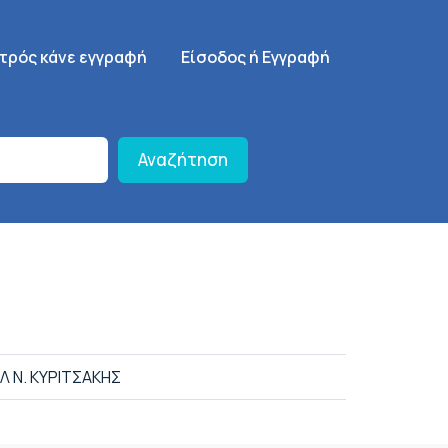
γηση
SignUp Menu
ατρός κάνε εγγραφή
Είσοδος ή Εγγραφή
Αναζήτηση
 Ν. ΚΥΡΙΤΣΑΚΗΣ