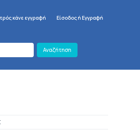
γηση
SignUp Menu
ατρός κάνε εγγραφή
Είσοδος ή Εγγραφή
Αναζήτηση
Σ