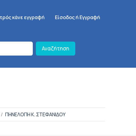
γηση
SignUp Menu
ατρός κάνε εγγραφή
Είσοδος ή Εγγραφή
Αναζήτηση
ΠΗΝΕΛΟΠΗ Κ. ΣΤΕΦΑΝΙΔΟΥ