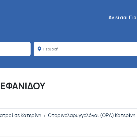
Κεντρική πλοή
Aν είσαι Γι
ΤΕΦΑΝΙΔΟΥ
Ιατροί σε Κατερίνη
Ωτορινολαρυγγολόγοι (ΩΡΛ) Κατερίνη