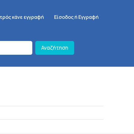
γηση
SignUp Menu
ατρός κάνε εγγραφή
Είσοδος ή Εγγραφή
Αναζήτηση