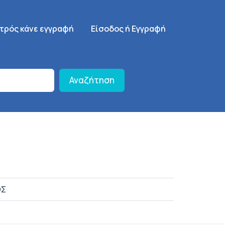
γηση
SignUp Menu
ατρός κάνε εγγραφή
Είσοδος ή Εγγραφή
Αναζήτηση
ΟΣ