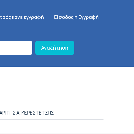
γηση
SignUp Menu
ατρός κάνε εγγραφή
Είσοδος ή Εγγραφή
Αναζήτηση
ΑΡΙΤΗΣ Α. ΚΕΡΕΣΤΕΤΖΗΣ