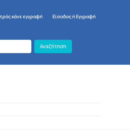
γηση
SignUp Menu
ατρός κάνε εγγραφή
Είσοδος ή Εγγραφή
Αναζήτηση