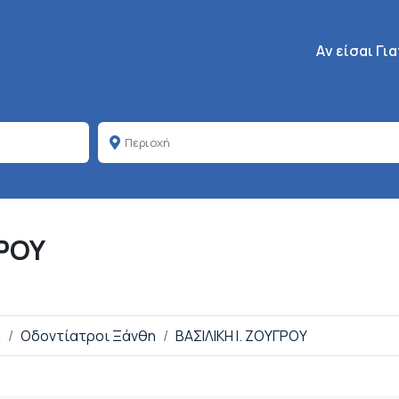
Κεντρική πλοή
Aν είσαι Γι
ΓΡΟΥ
η
Οδοντίατροι Ξάνθη
ΒΑΣΙΛΙΚΗ Ι. ΖΟΥΓΡΟΥ