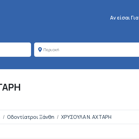
Κεντρική πλοή
Aν είσαι Γι
ΤΑΡΗ
η
Οδοντίατροι Ξάνθη
ΧΡΥΣΟΥΛΑ Ν. ΑΧΤΑΡΗ