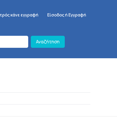
γηση
SignUp Menu
ατρός κάνε εγγραφή
Είσοδος ή Εγγραφή
Αναζήτηση