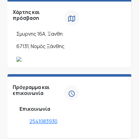
Χάρτης και
πρόσβαση
Σμυρνης 16Α, Ξανθη
67131, Νομός Ξάνθης
Πρόγραμμα και
επικοινωνία
Επικοινωνία
2541083930