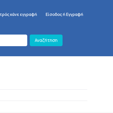
γηση
SignUp Menu
ατρός κάνε εγγραφή
Είσοδος ή Εγγραφή
Αναζήτηση