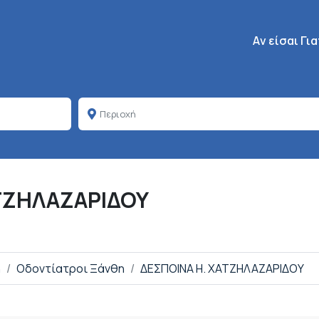
Κεντρική πλοή
Aν είσαι Γι
ΤΖΗΛΑΖΑΡΙΔΟΥ
η
Οδοντίατροι Ξάνθη
ΔΕΣΠΟΙΝΑ Η. ΧΑΤΖΗΛΑΖΑΡΙΔΟΥ