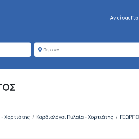
Κεντρική πλοή
Aν είσαι Γι
ΤΟΣ
α - Χορτιάτης
Καρδιολόγοι Πυλαία - Χορτιάτης
ΓΕΩΡΓΙ