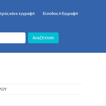
γηση
SignUp Menu
ατρός κάνε εγγραφή
Είσοδος ή Εγγραφή
Αναζήτηση
ΛΛΟΥ