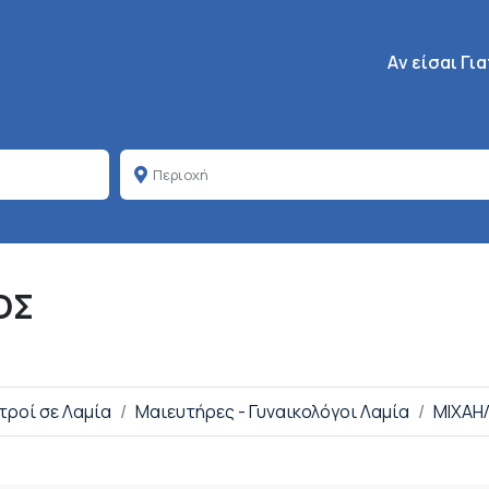
Κεντρική πλοή
Aν είσαι Γι
ΟΣ
ατροί σε Λαμία
Μαιευτήρες - Γυναικολόγοι Λαμία
ΜΙΧΑΗΛ