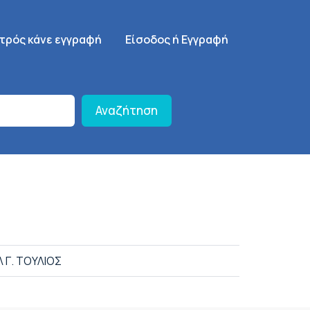
γηση
SignUp Menu
ατρός κάνε εγγραφή
Είσοδος ή Εγγραφή
Αναζήτηση
 Γ. ΤΟΥΛΙΟΣ