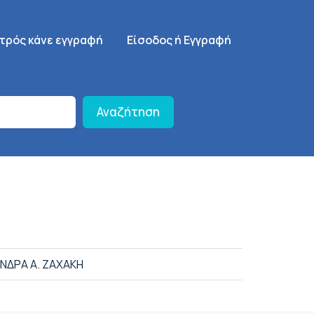
γηση
SignUp Menu
ατρός κάνε εγγραφή
Είσοδος ή Εγγραφή
Αναζήτηση
ΝΔΡΑ Α. ΖΑΧΑΚΗ