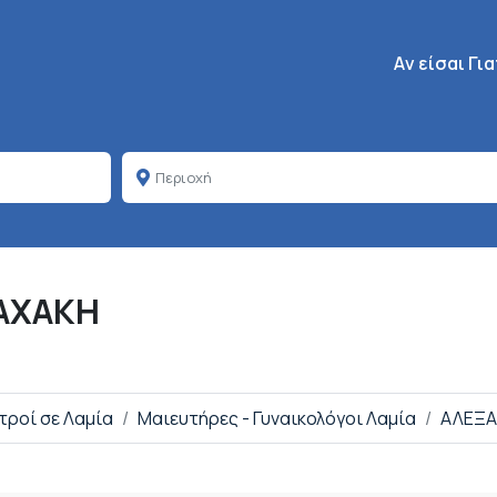
Κεντρική πλοή
Aν είσαι Γι
ΖΑΧΑΚΗ
ατροί σε Λαμία
Μαιευτήρες - Γυναικολόγοι Λαμία
ΑΛΕΞΑ