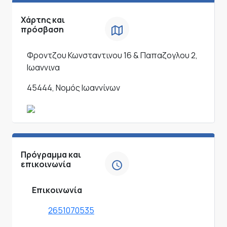
Χάρτης και
πρόσβαση
Φροντζου Κωνσταντινου 16 & Παπαζογλου 2,
Ιωαννινα
45444, Νομός Ιωαννίνων
Πρόγραμμα και
επικοινωνία
Επικοινωνία
2651070535