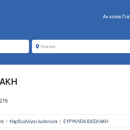
Κεντρική πλοή
Aν είσαι Γι
ΛΑΚΗ
279
να
Καρδιολόγοι Ιωάννινα
ΕΥΡΥΚΛΕΙΑ ΒΑΣΙΛΑΚΗ