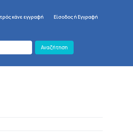
γηση
SignUp Menu
ατρός κάνε εγγραφή
Είσοδος ή Εγγραφή
Αναζήτηση