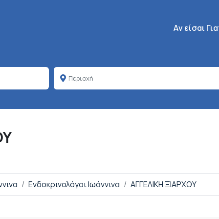
Κεντρική πλοή
Aν είσαι Γι
ΟΥ
ννινα
Ενδοκρινολόγοι Ιωάννινα
ΑΓΓΕΛΙΚΗ ΞΙΑΡΧΟΥ