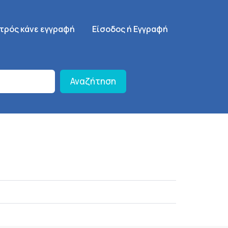
γηση
SignUp Menu
ατρός κάνε εγγραφή
Είσοδος ή Εγγραφή
Αναζήτηση