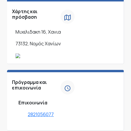
Χάρτης και
πρόσβαση
Μιχελιδακη 16, Χανια
73132, Νομός Χανίων
Πρόγραμμα και
επικοινωνία
Επικοινωνία
2821056077