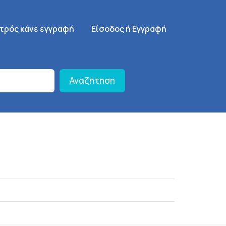
γηση
SignUp Menu
ατρός κάνε εγγραφή
Είσοδος ή Εγγραφή
Αναζήτηση