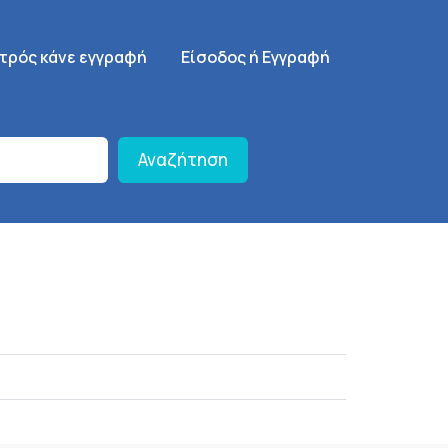
γηση
SignUp Menu
ατρός κάνε εγγραφή
Είσοδος ή Εγγραφή
Αναζήτηση