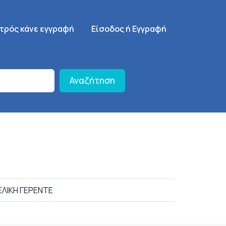
γηση
SignUp Menu
ατρός κάνε εγγραφή
Είσοδος ή Εγγραφή
Αναζήτηση
ΕΛΙΚΗ ΓΕΡΕΝΤΕ