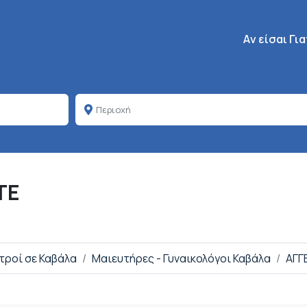
Κεντρική πλοή
Aν είσαι Γι
ΤΕ
ατροί σε Καβάλα
Μαιευτήρες - Γυναικολόγοι Καβάλα
ΑΓΓ