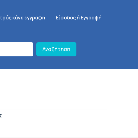
γηση
SignUp Menu
ατρός κάνε εγγραφή
Είσοδος ή Εγγραφή
Αναζήτηση
Σ