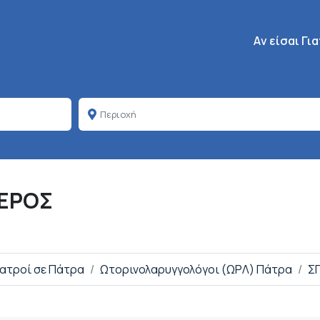
Κεντρική πλοή
Aν είσαι Γι
ΓΕΡΟΣ
Ιατροί σε Πάτρα
Ωτορινολαρυγγολόγοι (ΩΡΛ) Πάτρα
ΣΠ