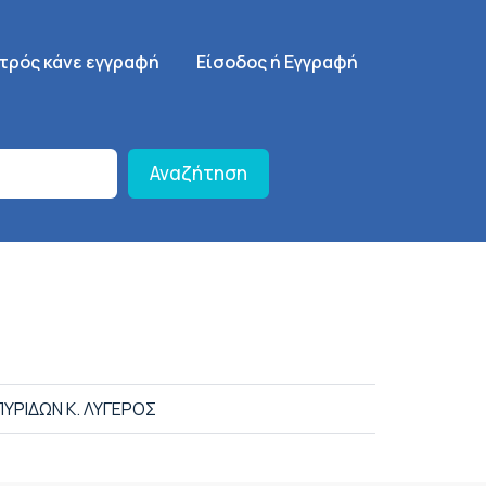
γηση
SignUp Menu
ατρός κάνε εγγραφή
Είσοδος ή Εγγραφή
Αναζήτηση
ΥΡΙΔΩΝ Κ. ΛΥΓΕΡΟΣ