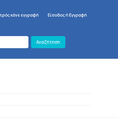
γηση
SignUp Menu
ατρός κάνε εγγραφή
Είσοδος ή Εγγραφή
Αναζήτηση