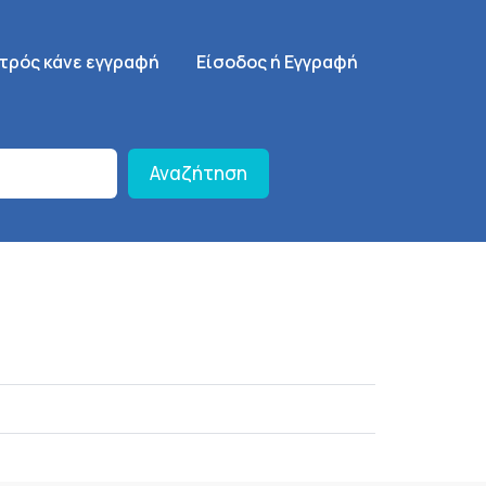
γηση
SignUp Menu
ατρός κάνε εγγραφή
Είσοδος ή Εγγραφή
Αναζήτηση