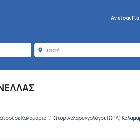
Κεντρική πλοή
Aν είσαι Γι
ΝΕΛΛΑΣ
Ιατροί σε Καλαμαριά
Ωτορινολαρυγγολόγοι (ΩΡΛ) Καλαμα