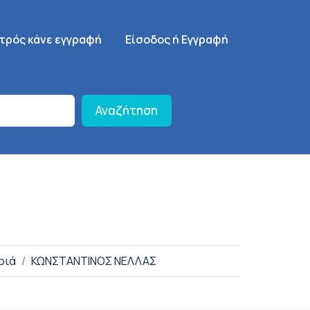
γηση
SignUp Menu
ατρός κάνε εγγραφή
Είσοδος ή Εγγραφή
Αναζήτηση
ριά
ΚΩΝΣΤΑΝΤΙΝΟΣ ΝΕΛΛΑΣ