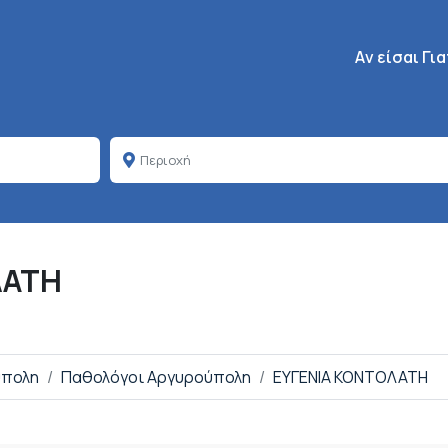
Κεντρική πλοή
Aν είσαι Γι
ΛΑΤΗ
ύπολη
Παθολόγοι Αργυρούπολη
ΕΥΓΕΝΙΑ ΚΟΝΤΟΛΑΤΗ