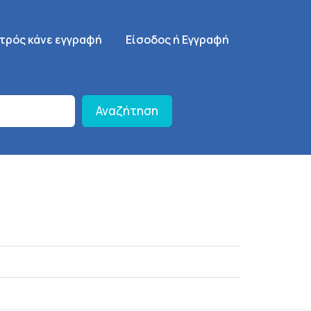
γηση
SignUp Menu
ατρός κάνε εγγραφή
Είσοδος ή Εγγραφή
Αναζήτηση