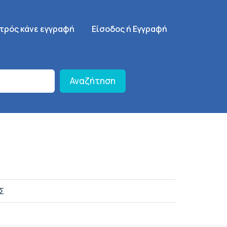
γηση
SignUp Menu
ατρός κάνε εγγραφή
Είσοδος ή Εγγραφή
Αναζήτηση
Σ